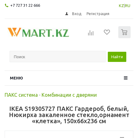
+7 727 31 22 666
KZ
|
RU
Вход
Регистрация
0
Найти
МЕНЮ
ПАКС система
-
Комбинации с дверями
IKEA S19305727 ПАКС Гардероб, белый,
Нюкирха закаленное стекло,орнамент
«клетка», 150x66x236 см