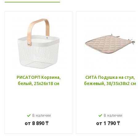
РИСАТОРП Корзина,
СИТА Подушка на стул,
белый, 25x26x18 см
бежевый, 38/35x38x2 см
В наличии
В наличии
от
8 890 ₸
от
1 790 ₸