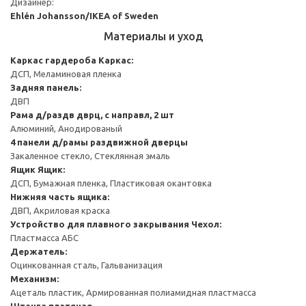
Дизайнер:
Ehlén Johansson/IKEA of Sweden
Материалы и уход
Каркас гардероба
Каркас:
ДСП, Меламиновая пленка
Задняя панель:
ДВП
Рама д/раздв дврц, с направл, 2 шт
Алюминий, Анодированый
4 панели д/рамы раздвижной дверцы
Закаленное стекло, Стеклянная эмаль
Ящик
Ящик:
ДСП, Бумажная пленка, Пластиковая окантовка
Нижняя часть ящика:
ДВП, Акриловая краска
Устройство для плавного закрывания
Чехол:
Пластмасса АБС
Держатель:
Оцинкованная сталь, Гальванизация
Механизм:
Ацеталь пластик, Армированная полиамидная пластмасса
Штанга платяная