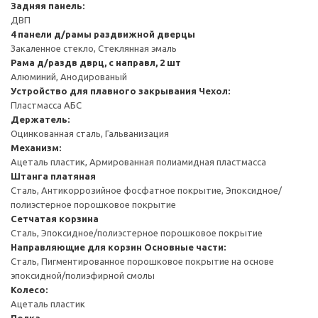
Задняя панель:
ДВП
4 панели д/рамы раздвижной дверцы
Закаленное стекло, Стеклянная эмаль
Рама д/раздв дврц, с направл, 2 шт
Алюминий, Анодированый
Устройство для плавного закрывания
Чехол:
Пластмасса АБС
Держатель:
Оцинкованная сталь, Гальванизация
Механизм:
Ацеталь пластик, Армированная полиамидная пластмасса
Штанга платяная
Сталь, Антикоррозийное фосфатное покрытие, Эпоксидное/
полиэстерное порошковое покрытие
Сетчатая корзина
Сталь, Эпоксидное/полиэстерное порошковое покрытие
Направляющие для корзин
Основные части:
Сталь, Пигментированное порошковое покрытие на основе
эпоксидной/полиэфирной смолы
Колесо:
Ацеталь пластик
Полка