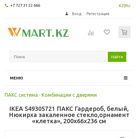
+7 727 31 22 666
KZ
|
RU
Вход
Регистрация
0
Найти
МЕНЮ
ПАКС система
-
Комбинации с дверями
IKEA S49305721 ПАКС Гардероб, белый,
Нюкирха закаленное стекло,орнамент
«клетка», 200x66x236 см