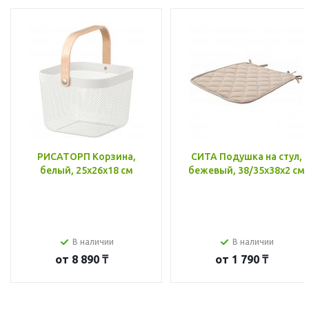
РИСАТОРП Корзина,
СИТА Подушка на стул,
белый, 25x26x18 см
бежевый, 38/35x38x2 см
В наличии
В наличии
от
8 890 ₸
от
1 790 ₸