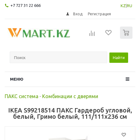
+7 727 31 22 666
KZ
|
RU
Вход
Регистрация
0
Найти
МЕНЮ
ПАКС система
-
Комбинации с дверями
IKEA S99218514 ПАКС Гардероб угловой,
белый, Гримо белый, 111/111x236 см