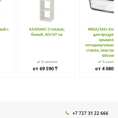
лый с
КАЛЛАКС Стеллаж,
ИКЕА/365+ Конт
белый, 42x147 см
для продукто
крышкой,
четырехугольной
стекло, пластик 
600 мл
В наличии
В наличи
от
69 590 ₸
от
4 080 ₸
+7 727 31 22 666