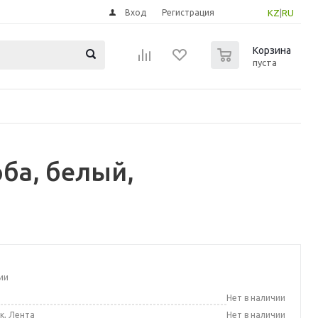
Вход
Регистрация
KZ
|
RU
0
Корзина
пуста
ба, белый,
ии
а
Нет в наличии
к, Лента
Нет в наличии