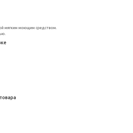
ой мягким моющим средством.
ью.
вке
товара