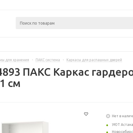
мы для хранения
-
ПАКС система
-
Каркасы для распашных дверей
4893 ПАКС Каркас гардеро
1 см
Нет в налич
УЮТ Астан
Новосибирс