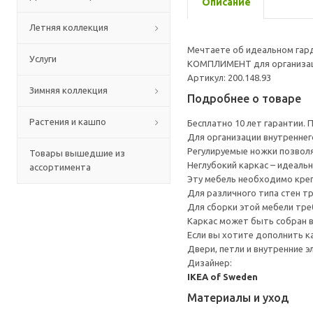
Описание
Летняя коллекция
Мечтаете об идеальном гард
Услуги
КОМПЛИМЕНТ для организаци
Артикул: 200.148.93
Зимняя коллекция
Подробнее о товаре
Растения и кашпо
Бесплатно 10 лет гарантии.
Для организации внутренне
Регулируемые ножки позвол
Товары вышедшие из
Неглубокий каркас – идеаль
ассортимента
Эту мебель необходимо креп
Для различного типа стен т
Для сборки этой мебели тре
Каркас может быть собран в
Если вы хотите дополнить 
Двери, петли и внутренние 
Дизайнер:
IKEA of Sweden
Материалы и уход