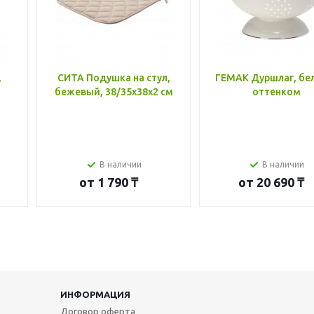
,
СИТА Подушка на стул,
ГЕМАК Дуршлаг, бе
бежевый, 38/35x38x2 см
оттенком
В наличии
В наличии
от
1 790 ₸
от
20 690 ₸
ИНФОРМАЦИЯ
Договор оферта