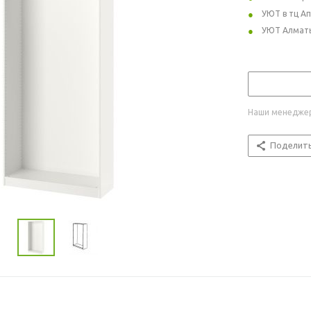
УЮТ в тц А
УЮТ Алмат
Наши менеджер
Поделит