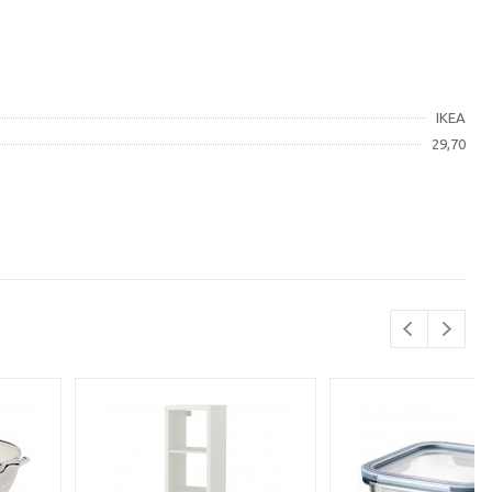
IKEA
29,70