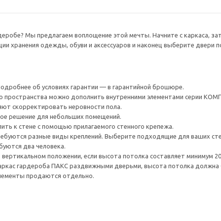
еробе? Мы предлагаем воплощение этой мечты. Начните с каркаса, за
и хранения одежды, обуви и аксессуаров и наконец выберите двери п
 Подробнее об условиях гарантии — в гарантийной брошюре.
го пространства можно дополнить внутренними элементами серии КО
яют скорректировать неровности пола.
ное решение для небольших помещений.
ить к стене с помощью прилагаемого стенного крепежа.
ребуются разные виды креплений. Выберите подходящие для ваших стен 
буются два человека.
 вертикальном положении, если высота потолка составляет минимум 202
каркас гардероба ПАКС раздвижными дверьми, высота потолка должна 
элементы продаются отдельно.