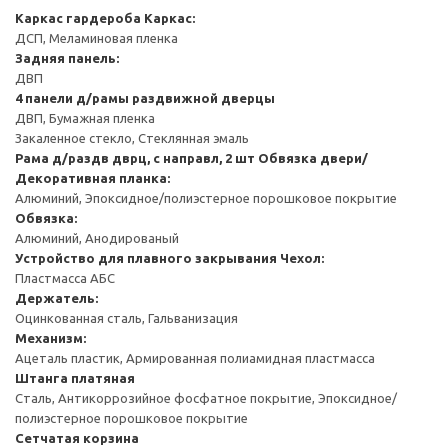
Каркас гардероба
Каркас:
ДСП, Меламиновая пленка
Задняя панель:
ДВП
4 панели д/рамы раздвижной дверцы
ДВП, Бумажная пленка
Закаленное стекло, Стеклянная эмаль
Рама д/раздв дврц, с направл, 2 шт
Обвязка двери/
Декоративная планка:
Алюминий, Эпоксидное/полиэстерное порошковое покрытие
Обвязка:
Алюминий, Анодированый
Устройство для плавного закрывания
Чехол:
Пластмасса АБС
Держатель:
Оцинкованная сталь, Гальванизация
Механизм:
Ацеталь пластик, Армированная полиамидная пластмасса
Штанга платяная
Сталь, Антикоррозийное фосфатное покрытие, Эпоксидное/
полиэстерное порошковое покрытие
Сетчатая корзина