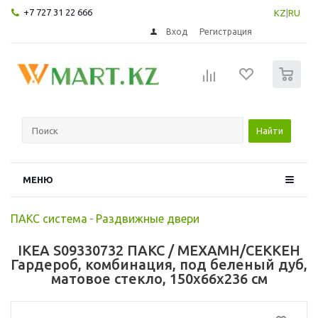
+7 727 31 22 666
KZ
|
RU
Вход
Регистрация
0
Найти
МЕНЮ
ПАКС система
-
Раздвижные двери
IKEA S09330732 ПАКС / МЕХАМН/СЕККЕН
Гардероб, комбинация, под беленый дуб,
матовое стекло, 150x66x236 см