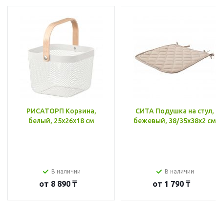
РИСАТОРП Корзина,
СИТА Подушка на стул,
белый, 25x26x18 см
бежевый, 38/35x38x2 см
В наличии
В наличии
от
8 890 ₸
от
1 790 ₸