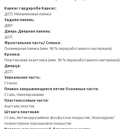
Каркас гардероба
Каркас:
ДСП, Меламиновая пленка
Задняя панель:
ДВП
Дверь
Дверная панель:
ДСП
Фронтальная часть/ Спинка:
Полимерная пленка (мин. 90 % переработанного материала)
Кромка:
Пластиковая окантовка (мин. 90 % переработанного материала)
Дверца:
ДСП
Зеркальная часть:
Стекло
Плавно закрывающиеся петли
Основные части:
Сталь, Никелирование
Пластмассовые части:
Ацеталь пластик
Штанга платяная
Сталь, Антикоррозийное фосфатное покрытие, Эпоксидное/
полиэстерное порошковое покрытие
Вставка для украшений
Деревянные части: