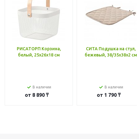
РИСАТОРП Корзина,
СИТА Подушка на стул,
белый, 25x26x18 см
бежевый, 38/35x38x2 см
В наличии
В наличии
от
8 890 ₸
от
1 790 ₸