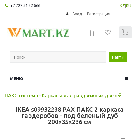
+7 727 31 22 666
KZ
|
RU
Вход
Регистрация
0
Найти
МЕНЮ
ПАКС система
-
Каркасы для раздвижных дверей
IKEA s09932238 PAX ПАКС 2 каркаса
гардеробов - под беленый дуб
200x35x236 см