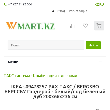
+7 727 31 22 666
KZ
|
RU
Вход
Регистрация
0
Найти
МЕНЮ
ПАКС система
-
Комбинации с дверями
IKEA s09478257 PAX ПАКС / BERGSBO
БЕРГСБУ Гардероб - белый/под беленый
дуб 200x66x236 см