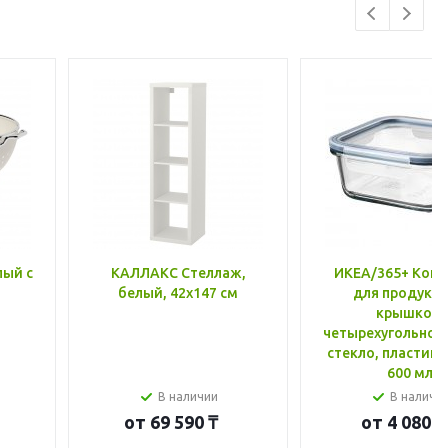
лый с
КАЛЛАКС Стеллаж,
ИКЕА/365+ Конт
белый, 42x147 см
для продукто
крышкой,
четырехугольной
стекло, пластик 
600 мл
В наличии
В наличи
от
69 590 ₸
от
4 080 ₸