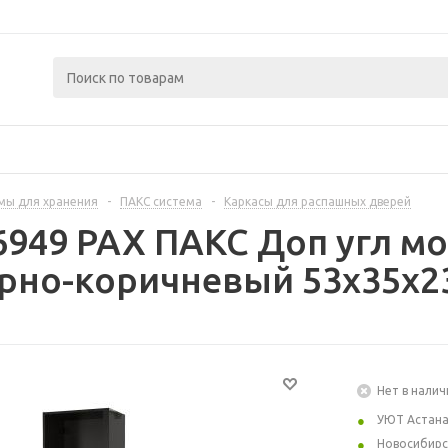
мы для хранения
-
ПАКС система
-
Каркасы для распашных дверей
6949 PAX ПАКС Доп угл м
ерно-коричневый 53x35x2
Нет в налич
УЮТ Астан
Новосибирс