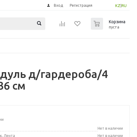
Вход
Регистрация
KZ
|
RU
0
Корзина
пуста
одуль д/гардероба/4
36 см
ии
а
Нет в наличии
к, Лента
Нет в наличии