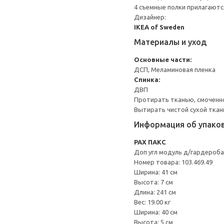
4 съемные полки прилагаютс
Дизайнер:
IKEA of Sweden
Материалы и уход
Основные части:
ДСП, Меламиновая пленка
Спинка:
ДВП
Протирать тканью, смоченн
Вытирать чистой сухой ткан
Информация об упако
PAX ПАКС
Доп угл модуль д/гардероба
Номер товара: 103.469.49
Ширина: 41 см
Высота: 7 см
Длина: 241 см
Вес: 19.00 кг
Ширина: 40 см
Высота: 5 см