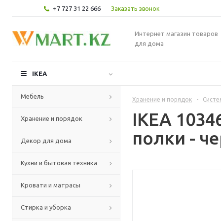
+7 727 31 22 666
Заказать звонок
Интернет магазин товаров
для дома
IKEA
Мебель
Хранение и порядок
-
Систе
IKEA 1034
Хранение и порядок
полки - ч
Декор для дома
Кухни и бытовая техника
Кровати и матрасы
Стирка и уборка