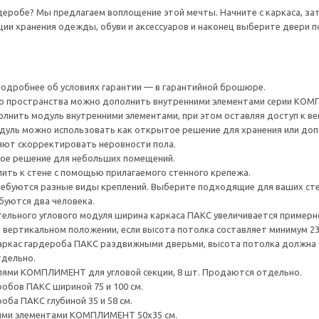
еробе? Мы предлагаем воплощение этой мечты. Начните с каркаса, за
и хранения одежды, обуви и аксессуаров и наконец выберите двери п
 Подробнее об условиях гарантии — в гарантийной брошюре.
го пространства можно дополнить внутренними элементами серии КО
лнить модуль внутренними элементами, при этом оставляя доступ к ве
дуль можно использовать как открытое решение для хранения или доп
яют скорректировать неровности пола.
ное решение для небольших помещений.
ить к стене с помощью прилагаемого стенного крепежа.
ребуются разные виды креплений. Выберите подходящие для ваших стен 
буются два человека.
ельного углового модуля ширина каркаса ПАКС увеличивается примерно
 вертикальном положении, если высота потолка составляет минимум 237
каркас гардероба ПАКС раздвижными дверьми, высота потолка должна 
тдельно.
ями КОМПЛИМЕНТ для угловой секции, 8 шт. Продаются отдельно.
обов ПАКС шириной 75 и 100 см.
ба ПАКС глубиной 35 и 58 см.
ими элементами КОМПЛИМЕНТ 50x35 см.