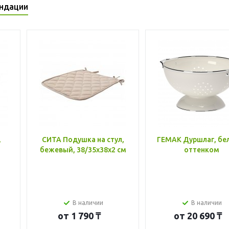
ндации
,
СИТА Подушка на стул,
ГЕМАК Дуршлаг, бе
бежевый, 38/35x38x2 см
оттенком
В наличии
В наличии
от
1 790 ₸
от
20 690 ₸