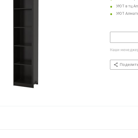
УЮТ в тц А
УЮТ Алмат
Наши менеджер
Поделит