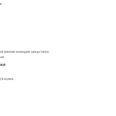
я.
ой мягким моющим средством.
ью.
вке
/4 полки