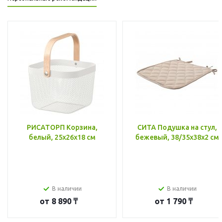
РИСАТОРП Корзина,
СИТА Подушка на стул,
белый, 25x26x18 см
бежевый, 38/35x38x2 см
В наличии
В наличии
от
8 890 ₸
от
1 790 ₸