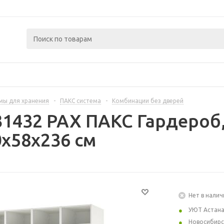
мы для хранения
-
ПАКС система
-
Комбинации без дверей
31432 PAX ПАКС Гардероб
x58x236 см
Нет в налич
УЮТ Астан
Новосибирс