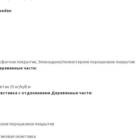
Sweden
сфатное покрытие, Эпоксидное/полиэстерное порошковое покрытие
еревянные части:
тан 25 кг/куб.м
 вставка с отделениями
Деревянные части:
ерное порошковое покрытие
тиковая окантовка