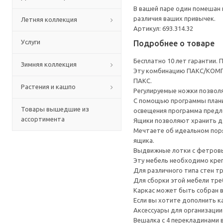
В вашей паре один помешан 
различия ваших привычек.
Летняя коллекция
Артикул: 693.314.32
Услуги
Подробнее о товаре
Бесплатно 10 лет гарантии.
Зимняя коллекция
Эту комбинацию ПАКС/КОМПЛ
ПАКС.
Растения и кашпо
Регулируемые ножки позвол
С помощью программы плани
Товары вышедшие из
освещения программа предл
ассортимента
Ящики позволяют хранить да
Мечтаете об идеальном пор
ящика.
Выдвижные лотки с фетровы
Эту мебель необходимо креп
Для различного типа стен т
Для сборки этой мебели тре
Каркас может быть собран в
Если вы хотите дополнить 
Аксессуары для организации
Вешалка с 4 перекладинами 