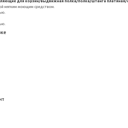
вляющие для корзин/выдвижная полка/полка/штанга платяная/
ой мягким моющим средством.
ью.
ью.
вке
НТ