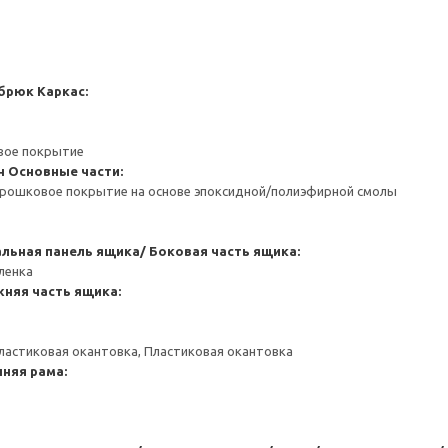
 брюк
Каркас:
вое покрытие
н
Основные части:
орошковое покрытие на основе эпоксидной/полиэфирной смолы
льная панель ящика/ Боковая часть ящика:
ленка
жняя часть ящика:
ластиковая окантовка, Пластиковая окантовка
няя рама: