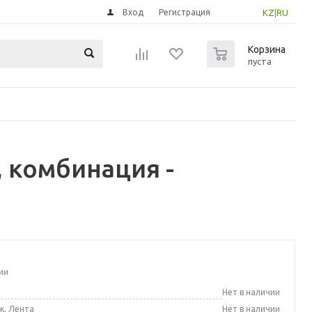
Вход
Регистрация
KZ
|
RU
0
Корзина
пуста
, комбинация -
ии
а
Нет в наличии
к, Лента
Нет в наличии