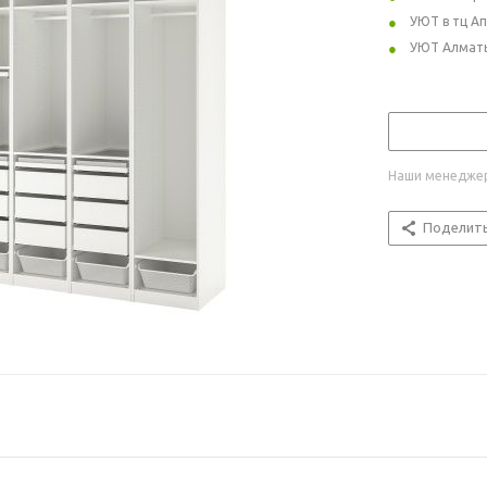
УЮТ в тц А
УЮТ Алмат
Наши менеджер
Поделит