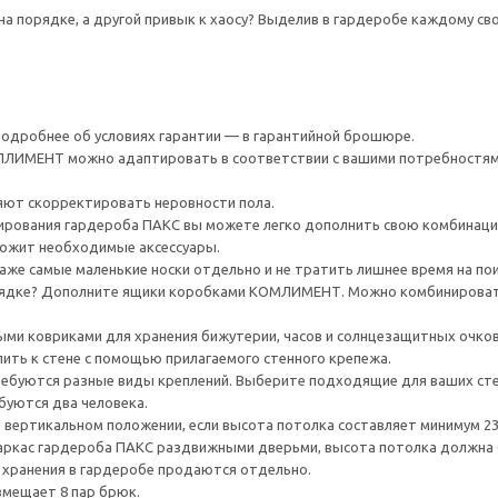
на порядке, а другой привык к хаосу? Выделив в гардеробе каждому сво
 Подробнее об условиях гарантии — в гарантийной брошюре.
ИМЕНТ можно адаптировать в соответствии с вашими потребностями
яют скорректировать неровности пола.
рования гардероба ПАКС вы можете легко дополнить свою комбинаци
ожит необходимые аксессуары.
же самые маленькие носки отдельно и не тратить лишнее время на пои
ядке? Дополните ящики коробками КОМЛИМЕНТ. Можно комбинировать
ми ковриками для хранения бижутерии, часов и солнцезащитных очков
ить к стене с помощью прилагаемого стенного крепежа.
ребуются разные виды креплений. Выберите подходящие для ваших стен 
буются два человека.
 вертикальном положении, если высота потолка составляет минимум 237
каркас гардероба ПАКС раздвижными дверьми, высота потолка должна 
 хранения в гардеробе продаются отдельно.
вмещает 8 пар брюк.