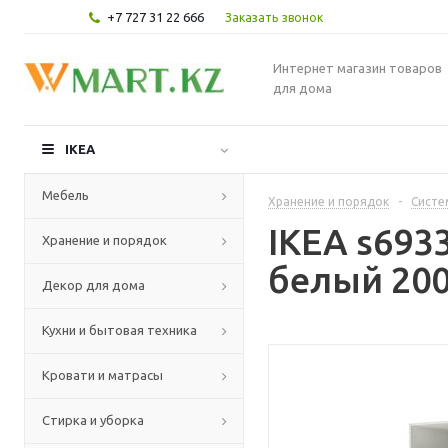
+7 727 31 22 666
Заказать звонок
Интернет магазин товаров
для дома
IKEA
Мебель
Хранение и порядок
-
Систе
IKEA s693
Хранение и порядок
белый 200
Декор для дома
Кухни и бытовая техника
Кровати и матрасы
Стирка и уборка