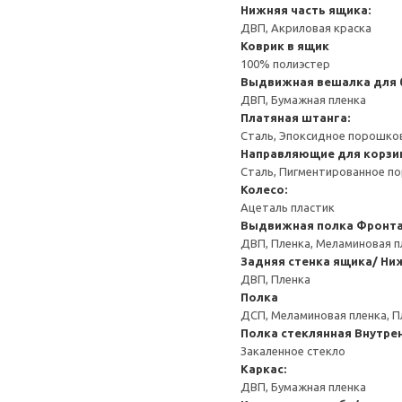
Нижняя часть ящика:
ДВП, Акриловая краска
Коврик в ящик
100% полиэстер
Выдвижная вешалка для
ДВП, Бумажная пленка
Платяная штанга:
Сталь, Эпоксидное порошко
Направляющие для корзи
Сталь, Пигментированное п
Колесо:
Ацеталь пластик
Выдвижная полка
Фронта
ДВП, Пленка, Меламиновая п
Задняя стенка ящика/ Ни
ДВП, Пленка
Полка
ДСП, Меламиновая пленка, П
Полка стеклянная
Внутрен
Закаленное стекло
Каркас:
ДВП, Бумажная пленка