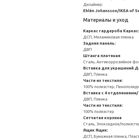
Дизайнер:
Ehlén Johansson/IKEA of 
Материалы и уход
Каркас гардероба
Каркас:
ДСП, Меламиновая пленка
Задняя панель:
ДВП
Штанга платяная
Сталь, Антикоррозийное фо
Вставка для украшений
Д
ДВП, Пленка
Части из текстиля:
100% полиэстер, Пенополиуре
Вставка с 4 отделениями/
ДВП, Пленка
Части из текстиля:
100% полиэстер
Сетчатая корзина
Сталь, Эпоксидное/полиэст
Ящик
Ящик:
ДСП, Бумажная пленка, Плас