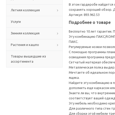
В этом гардеробе найдется о
сохранять хороший обзор. 
Летняя коллекция
Артикул: 893.962.53
Услуги
Подробнее о товаре
Бесплатно 10 лет гарантии.
Зимняя коллекция
Эту комбинацию ПАКС/КОМПЛ
ПАКС.
Растения и кашпо
Регулируемые ножки позвол
С помощью программы плани
Товары вышедшие из
освещения программа предл
ассортимента
Сетчатый материал обеспечи
Металлическая полка выдерж
Мечтаете об идеальном пор
ящика.
Найдите эту комбинацию в п
дополнить еще каркасом или
Знаете ли вы, что внутренн
соответствует вашей одежде
Эту мебель необходимо креп
Для различного типа стен т
Для сборки этой мебели тре