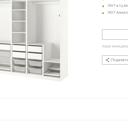
УЮТ в тц А
УЮТ Алмат
Наши менеджер
Поделит