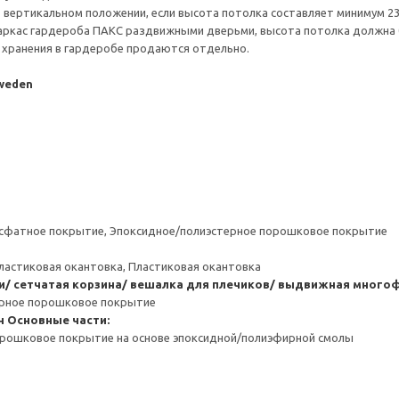
 вертикальном положении, если высота потолка составляет минимум 237
каркас гардероба ПАКС раздвижными дверьми, высота потолка должна 
 хранения в гардеробе продаются отдельно.
Sweden
сфатное покрытие, Эпоксидное/полиэстерное порошковое покрытие
ластиковая окантовка, Пластиковая окантовка
/ сетчатая корзина/ вешалка для плечиков/ выдвижная много
ерное порошковое покрытие
н
Основные части:
орошковое покрытие на основе эпоксидной/полиэфирной смолы