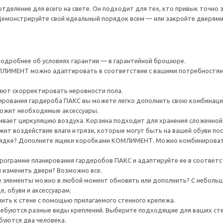
тделение для всего на свете. Он подходит для тех, кто привык точно з
Демонстрируйте свой идеальный порядок всем — или закройте дверями
 Подробнее об условиях гарантии — в гарантийной брошюре.
ИМЕНТ можно адаптировать в соответствии с вашими потребностями
яют скорректировать неровности пола.
рования гардероба ПАКС вы можете легко дополнить свою комбинаци
ожит необходимые аксессуары.
вает циркуляцию воздуха. Корзина подходит для хранения сложенной
ит воздействие влаги и грязи, которые могут быть на вашей обуви пос
ядке? Дополните ящики коробками КОМЛИМЕНТ. Можно комбинировать
рограмме планирования гардеробов ПАКС и адаптируйте ее в соответс
 изменить двери? Возможно все.
ие элементы можно в любой момент обновить или дополнить? С неболь
, обуви и аксессуарам.
ить к стене с помощью прилагаемого стенного крепежа.
ребуются разные виды креплений. Выберите подходящие для ваших стен 
буются два человека.