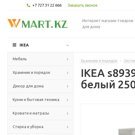
+7 727 31 22 666
Заказать звонок
Интернет магазин товаров
для дома
IKEA
Мебель
Хранение и порядок
-
Систе
IKEA s893
Хранение и порядок
белый 250
Декор для дома
Кухни и бытовая техника
Кровати и матрасы
Стирка и уборка