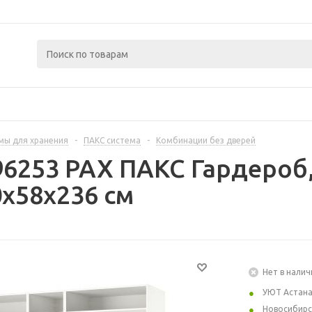
мы для хранения
-
ПАКС система
-
Комбинации без дверей
96253 PAX ПАКС Гардероб
x58x236 см
Нет в налич
УЮТ Астан
Новосибирс