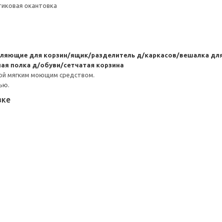
тиковая окантовка
вляющие для корзин/ящик/разделитель д/каркасов/вешалка д
я полка д/обуви/сетчатая корзина
ой мягким моющим средством.
ью.
вке