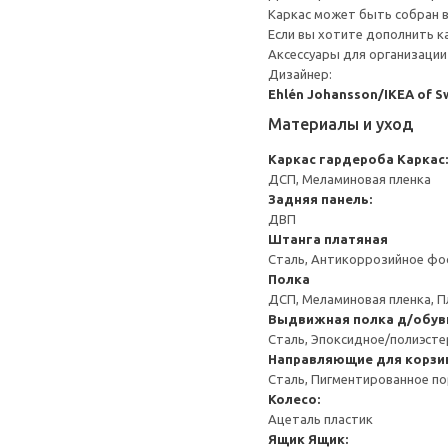
Каркас может быть собран в
Если вы хотите дополнить 
Аксессуары для организации
Дизайнер:
Ehlén Johansson/IKEA of 
Материалы и уход
Каркас гардероба
Каркас:
ДСП, Меламиновая пленка
Задняя панель:
ДВП
Штанга платяная
Сталь, Антикоррозийное фо
Полка
ДСП, Меламиновая пленка, П
Выдвижная полка д/обуви
Сталь, Эпоксидное/полиэст
Направляющие для корзи
Сталь, Пигментированное п
Колесо:
Ацеталь пластик
Ящик
Ящик: