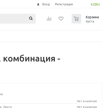
Вход
Регистрация
KZ
|
RU
0
Корзина
пуста
, комбинация -
ии
а
Нет в наличии
к, Лента
Нет в наличии