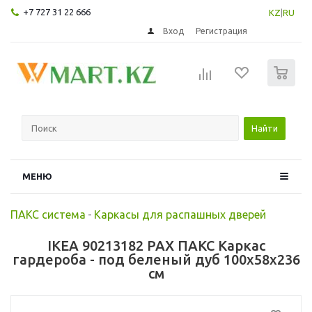
+7 727 31 22 666
KZ
|
RU
Вход
Регистрация
0
Найти
МЕНЮ
ПАКС система
-
Каркасы для распашных дверей
IKEA 90213182 PAX ПАКС Каркас
гардероба - под беленый дуб 100x58x236
см