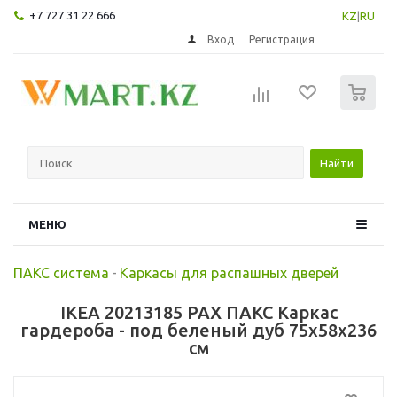
+7 727 31 22 666
KZ
|
RU
Вход
Регистрация
0
Найти
МЕНЮ
ПАКС система
-
Каркасы для распашных дверей
IKEA 20213185 PAX ПАКС Каркас
гардероба - под беленый дуб 75x58x236
см