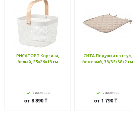
РИСАТОРП Корзина,
СИТА Подушка на стул,
белый, 25x26x18 см
бежевый, 38/35x38x2 см
В наличии
В наличии
от
8 890 ₸
от
1 790 ₸