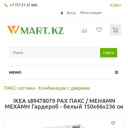
+7 727 31 22 666
KZ
|
RU
Вход
Регистрация
0
Найти
МЕНЮ
ПАКС система
-
Комбинации с дверями
IKEA s89478079 PAX ПАКС / MEHAMN
МЕХАМН Гардероб - белый 150x66x236 см