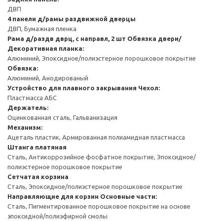
ДВП
4 панели д/рамы раздвижной дверцы
ДВП, Бумажная пленка
Рама д/раздв дврц, с направл, 2 шт
Обвязка двери/
Декоративная планка:
Алюминий, Эпоксидное/полиэстерное порошковое покрытие
Обвязка:
Алюминий, Анодированый
Устройство для плавного закрывания
Чехол:
Пластмасса АБС
Держатель:
Оцинкованная сталь, Гальванизация
Механизм:
Ацеталь пластик, Армированная полиамидная пластмасса
Штанга платяная
Сталь, Антикоррозийное фосфатное покрытие, Эпоксидное/
полиэстерное порошковое покрытие
Сетчатая корзина
Сталь, Эпоксидное/полиэстерное порошковое покрытие
Направляющие для корзин
Основные части:
Сталь, Пигментированное порошковое покрытие на основе
эпоксидной/полиэфирной смолы