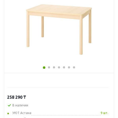
258 290
₸
В наличии
УЮТ Астана
9 шт.