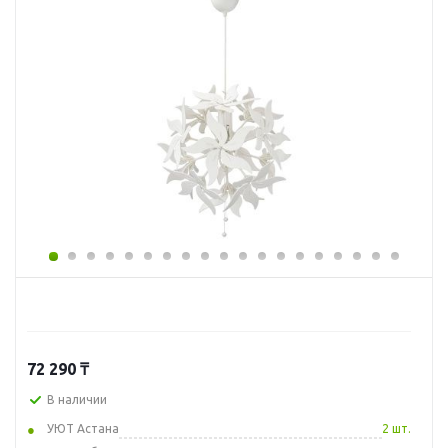
72 290
₸
В наличии
УЮТ Астана
2 шт.