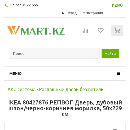
+7 727 31 22 666
KZ
|
RU
Вход
Регистрация
0
Найти
МЕНЮ
ПАКС система
-
Распашные двери без петель
IKEA 80427876 РЕПВОГ Дверь, дубовый
шпон/черно-коричнев морилка, 50x229
см