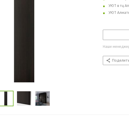
УЮТ в тц А
УЮТ Алмат
Наши менеджер
Поделит