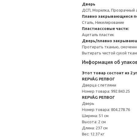
Дверь
ДСП, Морилка, Прозрачный а
Плавно закрывающиеся п
Сталь, Никелирование
Пластмассовые части:
Ацеталь пластик
Дверь/плавно закрывающ
Протирать тканью, смоченн
Вытирать чистой сухой ткан
Информация об упако
Этот товар состоит из 2 
REPVÅG РЕПВОГ
Дверца с петлями
Номер товара: 992.843.25
REPVÅG РЕПВОГ
Дверь
Номер товара: 804.278.76
Ширина: 51 см
Высота: 2 см
Длина: 237 см
Вес: 12.37 кг