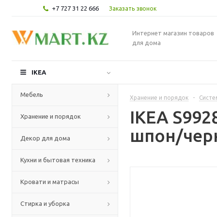
+7 727 31 22 666
Заказать звонок
Интернет магазин товаров
для дома
IKEA
Мебель
Хранение и порядок
-
Систе
IKEA S992
Хранение и порядок
шпон/черн
Декор для дома
Кухни и бытовая техника
Кровати и матрасы
Стирка и уборка