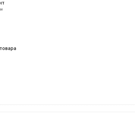
НТ
ли
товара