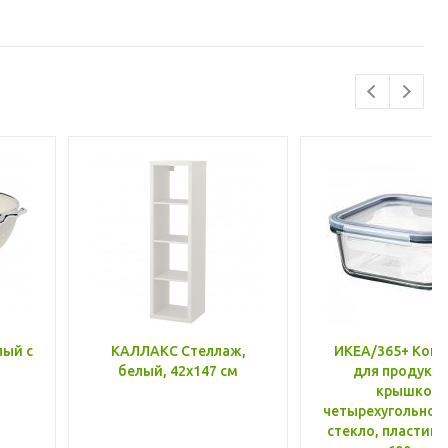
лый с
КАЛЛАКС Стеллаж,
ИКЕА/365+ Конт
белый, 42x147 см
для продукто
крышкой,
четырехугольной
стекло, пластик 