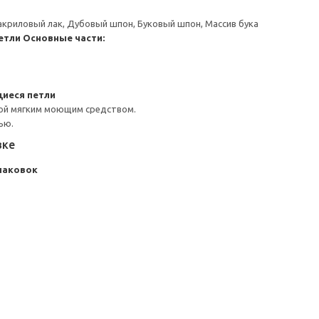
криловый лак, Дубовый шпон, Буковый шпон, Массив бука
етли
Основные части:
иеся петли
ой мягким моющим средством.
ью.
вке
упаковок