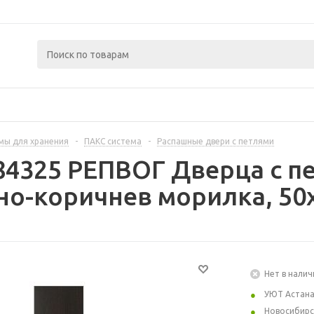
мы для хранения
-
ПАКС система
-
Распашные двери с петлями
84325 РЕПВОГ Дверца с п
о-коричнев морилка, 50
Нет в налич
УЮТ Астан
Новосибирс