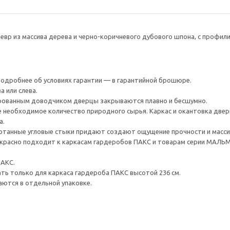
евр из массива дерева и черно-коричневого дубового шпона, с профи
 Подробнее об условиях гарантии — в гарантийной брошюре.
 или слева.
ированным доводчиком дверцы закрываются плавно и бесшумно.
 необходимое количество природного сырья. Каркас и окантовка двери
а.
отанные угловые стыки придают создают ощущение прочности и масси
красно подходит к каркасам гардеробов ПАКС и товарам серии МАЛЬМ
ПАКС.
ть только для каркаса гардероба ПАКС высотой 236 см.
аются в отдельной упаковке.