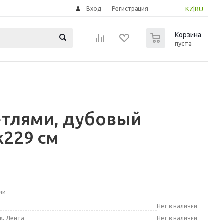
Вход
Регистрация
KZ
|
RU
0
Корзина
пуста
етлями, дубовый
x229 см
ии
а
Нет в наличии
к, Лента
Нет в наличии