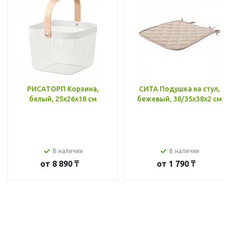
РИСАТОРП Корзина,
СИТА Подушка на стул,
белый, 25x26x18 см
бежевый, 38/35x38x2 см
В наличии
В наличии
от
8 890 ₸
от
1 790 ₸