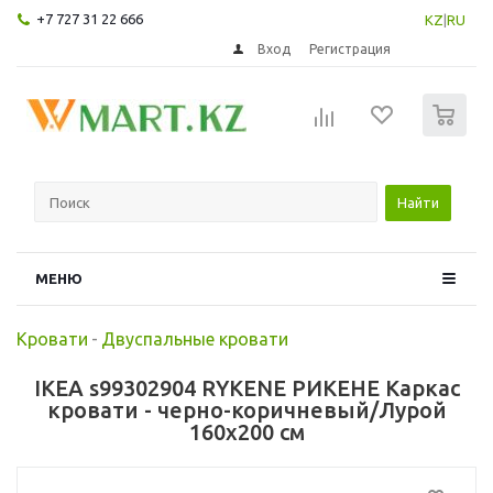
+7 727 31 22 666
KZ
|
RU
Вход
Регистрация
0
Найти
МЕНЮ
Кровати
-
Двуспальные кровати
IKEA s99302904 RYKENE РИКЕНЕ Каркас
кровати - черно-коричневый/Лурой
160x200 см