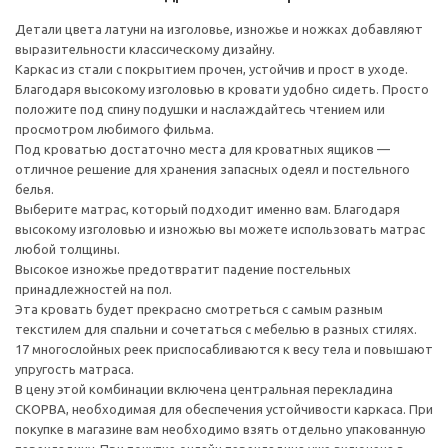
Детали цвета латуни на изголовье, изножье и ножках добавляют
выразительности классическому дизайну.
Каркас из стали с покрытием прочен, устойчив и прост в уходе.
Благодаря высокому изголовью в кровати удобно сидеть. Просто
положите под спину подушки и наслаждайтесь чтением или
просмотром любимого фильма.
Под кроватью достаточно места для кроватных ящиков —
отличное решение для хранения запасных одеял и постельного
белья.
Выберите матрас, который подходит именно вам. Благодаря
высокому изголовью и изножью вы можете использовать матрас
любой толщины.
Высокое изножье предотвратит падение постельных
принадлежностей на пол.
Эта кровать будет прекрасно смотреться с самым разным
текстилем для спальни и сочетаться с мебелью в разных стилях.
17 многослойных реек приспосабливаются к весу тела и повышают
упругость матраса.
В цену этой комбинации включена центральная перекладина
СКОРВА, необходимая для обеспечения устойчивости каркаса. При
покупке в магазине вам необходимо взять отдельно упакованную