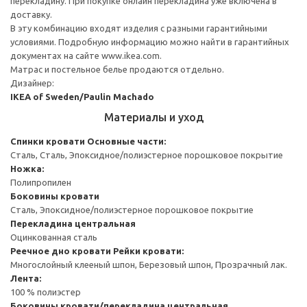
перекладину. При покупке онлайн перекладина уже включена в
доставку.
В эту комбинацию входят изделия с разными гарантийными
условиями. Подробную информацию можно найти в гарантийных
документах на сайте www.ikea.com.
Матрас и постельное белье продаются отдельно.
Дизайнер:
IKEA of Sweden/Paulin Machado
Материалы и уход
Спинки кровати
Основные части:
Сталь, Сталь, Эпоксидное/полиэстерное порошковое покрытие
Ножка:
Полипропилен
Боковины кровати
Сталь, Эпоксидное/полиэстерное порошковое покрытие
Перекладина центральная
Оцинкованная сталь
Реечное дно кровати
Рейки кровати:
Многослойный клееный шпон, Березовый шпон, Прозрачный лак.
Лента:
100 % полиэстер
Боковины кровати/перекладина центральная