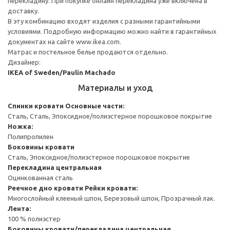
перекладину. При покупке онлайн перекладина уже включена в
доставку.
В эту комбинацию входят изделия с разными гарантийными
условиями. Подробную информацию можно найти в гарантийных
документах на сайте www.ikea.com.
Матрас и постельное белье продаются отдельно.
Дизайнер:
IKEA of Sweden/Paulin Machado
Материалы и уход
Спинки кровати
Основные части:
Сталь, Сталь, Эпоксидное/полиэстерное порошковое покрытие
Ножка:
Полипропилен
Боковины кровати
Сталь, Эпоксидное/полиэстерное порошковое покрытие
Перекладина центральная
Оцинкованная сталь
Реечное дно кровати
Рейки кровати:
Многослойный клееный шпон, Березовый шпон, Прозрачный лак.
Лента:
100 % полиэстер
Боковины кровати/перекладина центральная