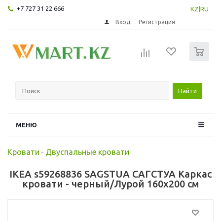
+7 727 31 22 666
KZ
|
RU
Вход
Регистрация
0
Найти
МЕНЮ
Кровати
-
Двуспальные кровати
IKEA s59268836 SAGSTUA САГСТУА Каркас
кровати - черный/Лурой 160x200 см