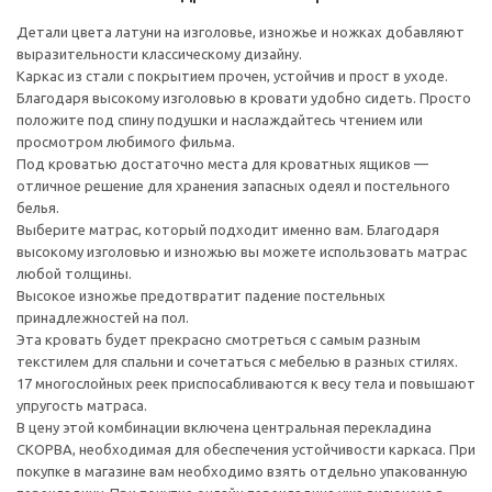
Детали цвета латуни на изголовье, изножье и ножках добавляют
выразительности классическому дизайну.
Каркас из стали с покрытием прочен, устойчив и прост в уходе.
Благодаря высокому изголовью в кровати удобно сидеть. Просто
положите под спину подушки и наслаждайтесь чтением или
просмотром любимого фильма.
Под кроватью достаточно места для кроватных ящиков —
отличное решение для хранения запасных одеял и постельного
белья.
Выберите матрас, который подходит именно вам. Благодаря
высокому изголовью и изножью вы можете использовать матрас
любой толщины.
Высокое изножье предотвратит падение постельных
принадлежностей на пол.
Эта кровать будет прекрасно смотреться с самым разным
текстилем для спальни и сочетаться с мебелью в разных стилях.
17 многослойных реек приспосабливаются к весу тела и повышают
упругость матраса.
В цену этой комбинации включена центральная перекладина
СКОРВА, необходимая для обеспечения устойчивости каркаса. При
покупке в магазине вам необходимо взять отдельно упакованную