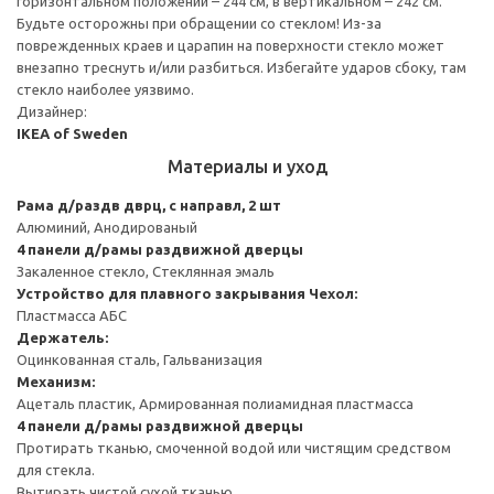
горизонтальном положении – 244 см, в вертикальном – 242 см.
Будьте осторожны при обращении со стеклом! Из-за
поврежденных краев и царапин на поверхности стекло может
внезапно треснуть и/или разбиться. Избегайте ударов сбоку, там
стекло наиболее уязвимо.
Дизайнер:
IKEA of Sweden
Материалы и уход
Рама д/раздв дврц, с направл, 2 шт
Алюминий, Анодированый
4 панели д/рамы раздвижной дверцы
Закаленное стекло, Стеклянная эмаль
Устройство для плавного закрывания
Чехол:
Пластмасса АБС
Держатель:
Оцинкованная сталь, Гальванизация
Механизм:
Ацеталь пластик, Армированная полиамидная пластмасса
4 панели д/рамы раздвижной дверцы
Протирать тканью, смоченной водой или чистящим средством
для стекла.
Вытирать чистой сухой тканью.