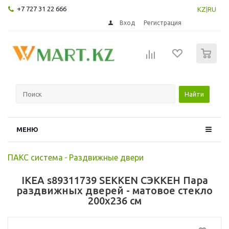
+7 727 31 22 666
KZ
|
RU
Вход
Регистрация
0
Найти
МЕНЮ
ПАКС система
-
Раздвижные двери
IKEA s89311739 SEKKEN СЭККЕН Пара
раздвижных дверей - матовое стекло
200x236 см