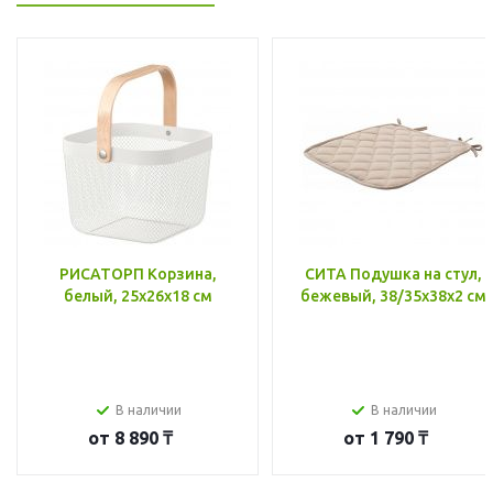
РИСАТОРП Корзина,
СИТА Подушка на стул,
белый, 25x26x18 см
бежевый, 38/35x38x2 см
В наличии
В наличии
от
8 890 ₸
от
1 790 ₸