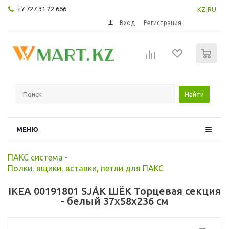
+7 727 31 22 666
KZ
|
RU
Вход
Регистрация
0
Найти
МЕНЮ
ПАКС система
-
Полки, ящики, вставки, петли для ПАКС
IKEA 00191801 SJÅK ШЁК Торцевая секция
- белый 37x58x236 см