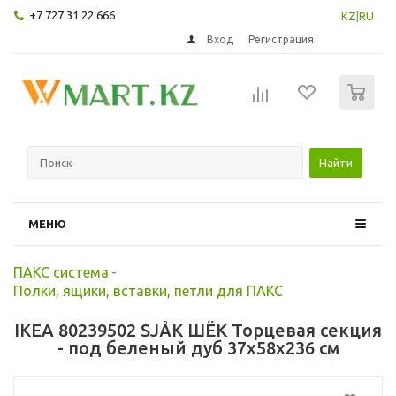
+7 727 31 22 666
KZ
|
RU
Вход
Регистрация
0
Найти
МЕНЮ
ПАКС система
-
Полки, ящики, вставки, петли для ПАКС
IKEA 80239502 SJÅK ШЁК Торцевая секция
- под беленый дуб 37x58x236 см