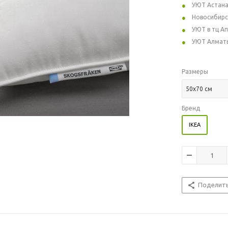
УЮТ Астан
Новосибирс
УЮТ в тц А
УЮТ Алмат
Размеры
50x70 см
Бренд
IKEA
Поделит