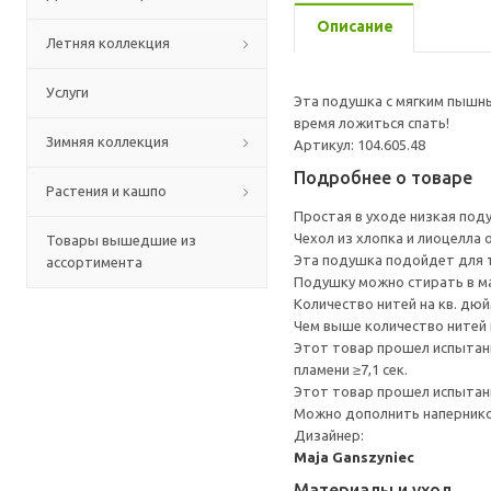
Описание
Летняя коллекция
Услуги
Эта подушка с мягким пышны
время ложиться спать!
Зимняя коллекция
Артикул: 104.605.48
Подробнее о товаре
Растения и кашпо
Простая в уходе низкая поду
Чехол из хлопка и лиоцелла 
Товары вышедшие из
Эта подушка подойдет для т
ассортимента
Подушку можно стирать в ма
Количество нитей на кв. дюйм
Чем выше количество нитей 
Этот товар прошел испытани
пламени ≥7,1 сек.
Этот товар прошел испытани
Можно дополнить напернико
Дизайнер:
Maja Ganszyniec
Материалы и уход