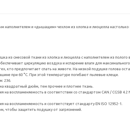
м наполнителем и «дышащим» чехлом из хлопка и лиоцелла настолько 
шка из смесовой ткани из хлопка и лиоцелла с наполнителем из полого 
обеспечивает циркуляцию воздуха и испарение влаги для максимального
ех, кто предпочитает спать на животе. На низкой подушке голова остае
шине при 60 °C. При этой температуре погибают пылевые клещи.
: 236.
на квадратный дюйм, тем прочнее и плотнее ткань.
я на воспламеняемость в соответствии со стандартом CAN / CGSB 4.2 
я на воспламеняемость и соответствует стандарту EN ISO 12952-1.
м, чтобы защитить подушку от загрязнений.