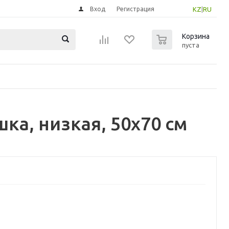
Вход
Регистрация
KZ
|
RU
0
Корзина
пуста
а, низкая, 50x70 см