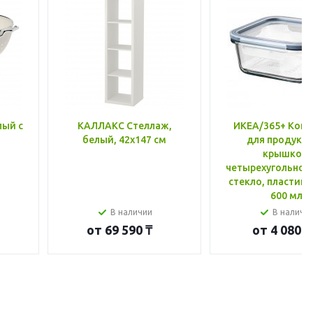
лый с
КАЛЛАКС Стеллаж,
ИКЕА/365+ Конт
белый, 42x147 см
для продукто
крышкой,
четырехугольной
стекло, пластик 
600 мл
В наличии
В наличи
от
69 590 ₸
от
4 080 ₸