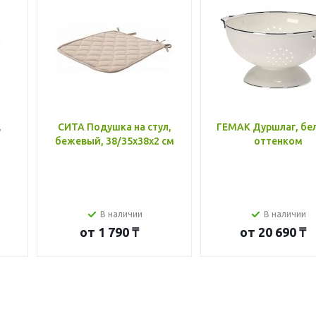
,
СИТА Подушка на стул,
ГЕМАК Дуршлаг, бе
бежевый, 38/35x38x2 см
оттенком
В наличии
В наличии
от
1 790 ₸
от
20 690 ₸