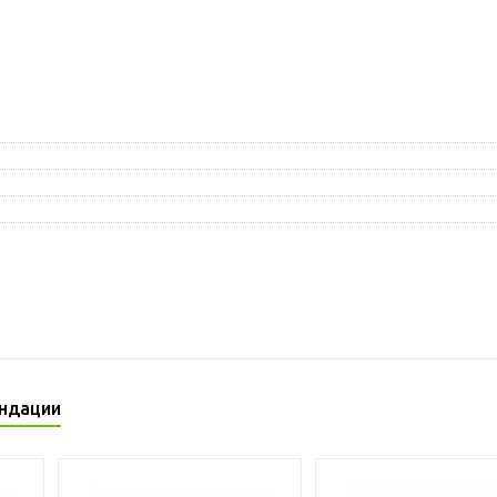
ндации