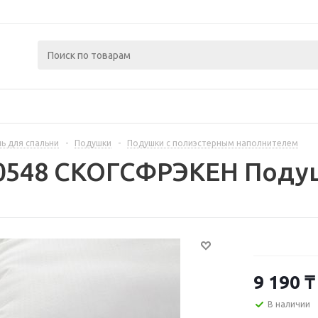
ь для спальни
-
Подушки
-
Подушки с полиэстерным наполнителем
0548 СКОГСФРЭКЕН Подушк
9 190
₸
В наличии