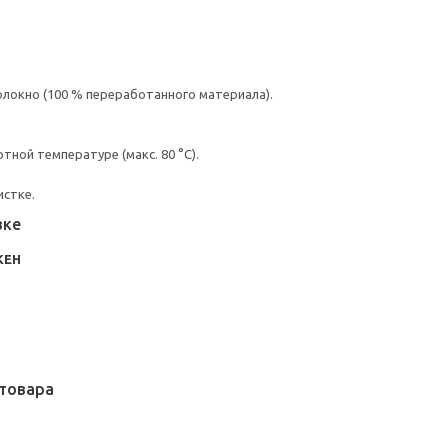
олокно (100 % переработанного материала).
ной температуре (макс. 80 °C).
истке.
вке
КЕН
товара