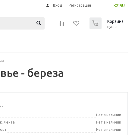
Вход
Регистрация
KZ
|
RU
0
Корзина
пуста
ми
вье - береза
ии
а
Нет в наличии
к, Лента
Нет в наличии
порт
Нет в наличии