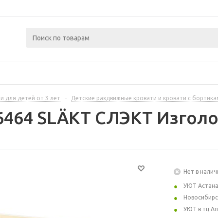
и для детей от 3 лет
-
Детские раздвижные кровати и кровати с бортика
6464 SLÄKT СЛЭКТ Изголо
Нет в налич
УЮТ Астан
Новосибирс
УЮТ в тц А