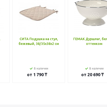
,
СИТА Подушка на стул,
ГЕМАК Дуршлаг, бе
бежевый, 38/35x38x2 см
оттенком
В наличии
В наличии
от
1 790 ₸
от
20 690 ₸