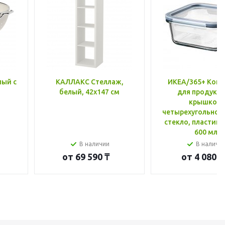
лый с
КАЛЛАКС Стеллаж,
ИКЕА/365+ Конт
белый, 42x147 см
для продукто
крышкой,
четырехугольной
стекло, пластик 
600 мл
В наличии
В наличи
от
69 590 ₸
от
4 080 ₸