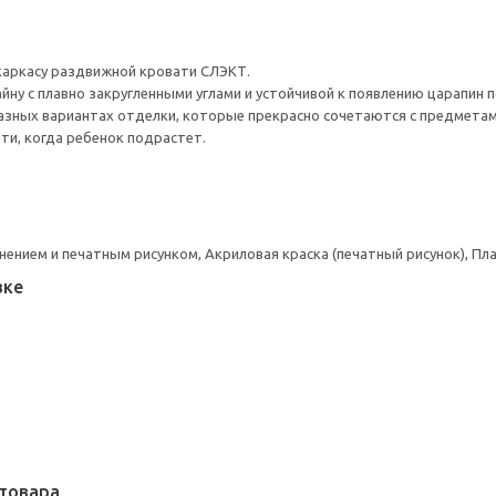
 каркасу раздвижной кровати СЛЭКТ.
йну с плавно закругленными углами и устойчивой к появлению царапин 
разных вариантах отделки, которые прекрасно сочетаются с предмета
ти, когда ребенок подрастет.
снением и печатным рисунком, Акриловая краска (печатный рисунок), П
вке
товара