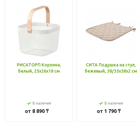
РИСАТОРП Корзина,
СИТА Подушка на стул,
белый, 25x26x18 см
бежевый, 38/35x38x2 см
В наличии
В наличии
от
8 890 ₸
от
1 790 ₸