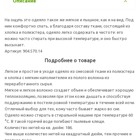
Описание
На ощупь это одеяло такое же мягкое и пышное, как и на вид. Под
ним комфортно спать, а благодаря составу ткани, состоящей из
хлопка и полиэстера, одеяло легко содержать в чистоте: его
можно часто стирать при высокой температуре, и оно быстро
высыхает.
Артикул: 904.570.14
Подробнее о товаре
Легкое и простое в уходе одеяло из смесовой ткани из полиэстера
и хлопка с мягким наполнителем из полого волокна из
переработанного сырья.
Мягкое и легкое волокно создает объем и обеспечивает хорошую
теплоизоляцию, позволяя при этом коже дышать и способствуя
поддержанию в постели ровной температуры в течение всей ночи.
Отличный выбор для тех, кому часто бывает жарко во сне.
Одеяло можно стирать в стиральной машине при температуре 60
°C. В такой горячей воде погибают пылевые клещи.
Количество нитей на кв. дюйм: 186.
Чем выше количество нитей на квадратный дюйм, тем прочнее и
плотнее ткань.