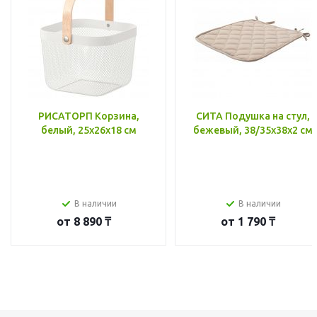
РИСАТОРП Корзина,
СИТА Подушка на стул,
белый, 25x26x18 см
бежевый, 38/35x38x2 см
В наличии
В наличии
от
8 890 ₸
от
1 790 ₸