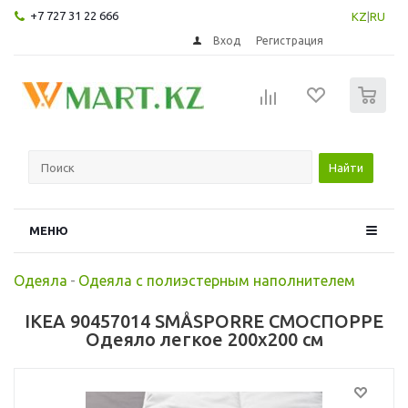
+7 727 31 22 666
KZ
|
RU
Вход
Регистрация
0
Найти
МЕНЮ
Одеяла
-
Одеяла с полиэстерным наполнителем
IKEA 90457014 SMÅSPORRE СМОСПОРРЕ
Одеяло легкое 200x200 см