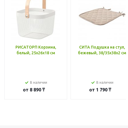
РИСАТОРП Корзина,
СИТА Подушка на стул,
белый, 25x26x18 см
бежевый, 38/35x38x2 см
В наличии
В наличии
от
8 890 ₸
от
1 790 ₸