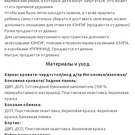
веревки или ремни, в которых дети могут запутаться. Это может
стать причиной удушения.
Чтобы вам было легче находить нужное, а также приучить
ребенка самостоятельно убирать и доставать свои вещи, можно
дополнить окошками для этикетки ХЭНГИГ (продаются отдельно)
Ручки продаются отдельно.
Для организации внутреннего пространства дополните
аксессуарами ХЭНГИГ, полками и проволочными корзинами ХЭЛПА
и коробками УППРЮМД. Продаются отдельно.
Матрас продается отдельно.
Материалы и уход
Каркас кровати-черд+стол/мод д/хр
Изголовье/изножье/
Боковина кровати/ Задняя панель:
ДВП, ДСП, Сотовидный бумажный наполнитель (100 %
переработанного материала), Пластиковая окантовка, Акриловая
краска
Боковая обвязка:
ДСП, Пластиковая окантовка, Акриловая краска, Акриловая
краска, Бумажная пленка
Бортик:
ДВП, ДСП, Пластиковая окантовка, Акриловая краска
Рейки днища кровати: