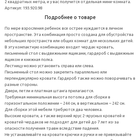
2 квадратных метра, и у вас получится отдельная мини-комната.
Артикул: 193.920.98
Подробнее о товаре
По мере взросления ребенок все острее нуждается в личном
пространстве. Эта комбинация просто создана для обустройства
небольших пространств или общих комнат для нескольких детей.
В эту компактную комбинацию входит чердак-кровать,
письменный стол с выдвижными ящиками, гардероб с выдвижным
ящиком и книжная полка.
Лестницу можно установить справа или слева.
Письменный стол можно закрепить параллельно или
перпендикулярно кровати. Гардероб также можно поворачивать в
разные стороны.
Двери, петли и платяная штанга прилагаются.
Требуемая минимальная высота потолка для сборки в
горизонтальном положении – 244 см, в вертикальном – 242 см.
Для сборки этой мебели требуются два человека.
Высокие кровати, а также верхний ярус 2-ярусных кроватей и
кроватей-чердаков не подходят для детей до 7 лет из-за
опасности получения травм вследствие падения.
Не устанавливайте на кровати крючки и ручки и не привязывайте