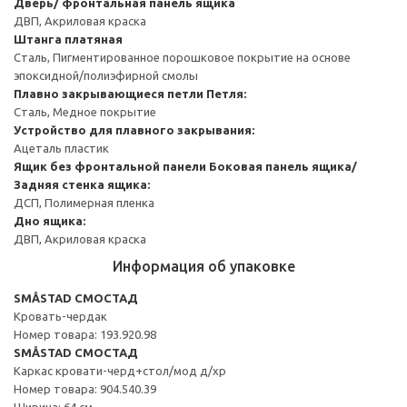
Дверь/ фронтальная панель ящика
ДВП, Акриловая краска
Штанга платяная
Сталь, Пигментированное порошковое покрытие на основе
эпоксидной/полиэфирной смолы
Плавно закрывающиеся петли
Петля:
Сталь, Медное покрытие
Устройство для плавного закрывания:
Ацеталь пластик
Ящик без фронтальной панели
Боковая панель ящика/
Задняя стенка ящика:
ДСП, Полимерная пленка
Дно ящика:
ДВП, Акриловая краска
Информация об упаковке
SMÅSTAD СМОСТАД
Кровать-чердак
Номер товара: 193.920.98
SMÅSTAD СМОСТАД
Каркас кровати-черд+стол/мод д/хр
Номер товара: 904.540.39
Ширина: 64 см