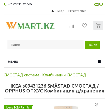
+7 727 31 22 666
KZ
|
RU
Вход
Регистрация
0
Найти
МЕНЮ
СМОСТАД система
-
Комбинации СМОСТАД
IKEA s09431236 SMÅSTAD СМОСТАД /
OPPHUS ОПХУС Комбинация д/хранения
Цена IKEA Family