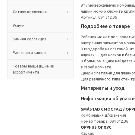
Эту универсальную комбинац
ящики можно сложить крупны
Летняя коллекция
Артикул: 094.312.36
Услуги
Подробнее о товаре
Ребенок может пользоваться
Зимняя коллекция
внутренних элементов можно
В гардеробе на платяной шта
Растения и кашпо
ящиках — для носков и белья
В большом ящике найдется м
Товары вышедшие из
в своей комнате.
ассортимента
Двери с петлями для плавно
Для различного типа стен т
Материалы и уход
Информация об упако
SMÅSTAD СМОСТАД / OPP
Комбинация д/хранения
Номер товара: 094.312.36
OPPHUS ОПХУС
Каркас