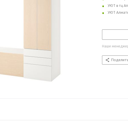
УЮТ в тц А
УЮТ Алмат
Наши менеджер
Поделит