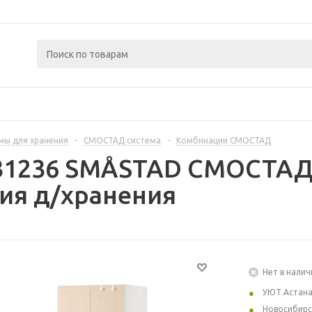
мы для хранения
-
СМОСТАД система
-
Комбинации СМОСТАД
431236 SMÅSTAD СМОСТАД
ия д/хранения
Нет в налич
УЮТ Астан
Новосибирс