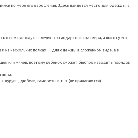
мся по мере его взросления. Здесь найдется место для одежды, в
ть в нем одежду на плечиках стандартного размера, а высоту его
е и на нескольких полках — для одежды в сложенном виде, а в
ушек или мячей, поэтому ребенок сможет быстро наводить порядок
спора.
шурупы, дюбели, саморезы и т. п. (не прилагаются).