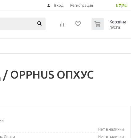
Вход
Регистрация
KZ
|
RU
0
Корзина
пуста
 / OPPHUS ОПХУС
ии
а
Нет в наличии
к, Лента
Нет в наличии