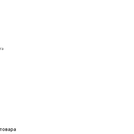
га
товара