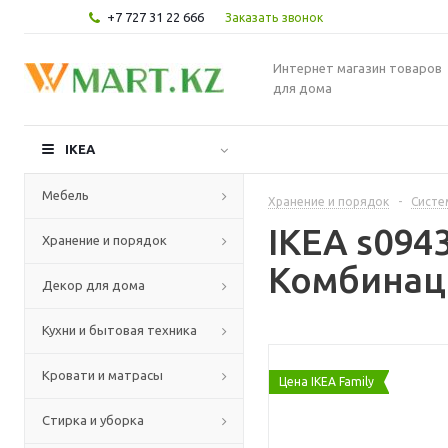
+7 727 31 22 666
Заказать звонок
Интернет магазин товаров
для дома
IKEA
Мебель
Хранение и порядок
-
Систе
IKEA s09
Хранение и порядок
Комбинац
Декор для дома
Кухни и бытовая техника
Кровати и матрасы
Цена IKEA Family
Стирка и уборка