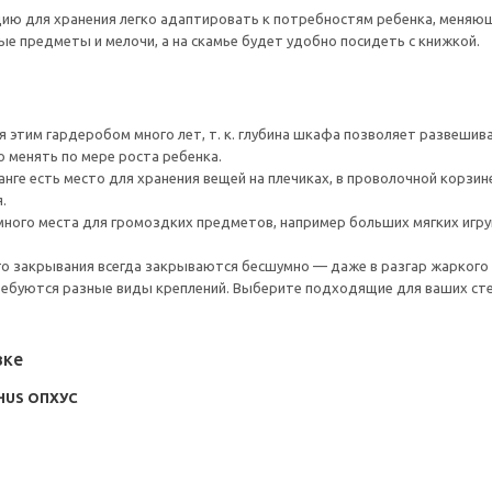
ию для хранения легко адаптировать к потребностям ребенка, меняющи
е предметы и мелочи, а на скамье будет удобно посидеть с книжкой.
 этим гардеробом много лет, т. к. глубина шкафа позволяет развешива
 менять по мере роста ребенка.
нге есть место для хранения вещей на плечиках, в проволочной корзин
.
ного места для громоздких предметов, например больших мягких игр
го закрывания всегда закрываются бесшумно — даже в разгар жаркого 
ребуются разные виды креплений. Выберите подходящие для ваших стен 
вке
HUS ОПХУС