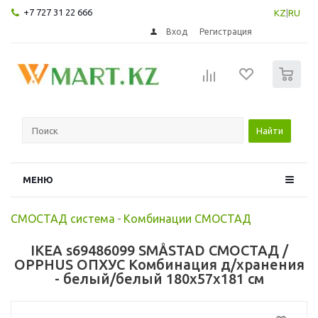
+7 727 31 22 666
KZ
|
RU
Вход
Регистрация
0
Найти
МЕНЮ
СМОСТАД система
-
Комбинации СМОСТАД
IKEA s69486099 SMÅSTAD СМОСТАД /
OPPHUS ОПХУС Комбинация д/хранения
- белый/белый 180x57x181 см