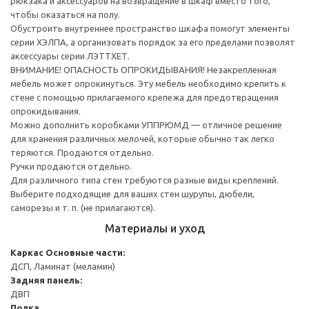
рюкзака и аксессуаров на возвращение в шкаф вместо того,
чтобы оказаться на полу.
Обустроить внутреннее пространство шкафа помогут элементы
серии ХЭЛПА, а организовать порядок за его пределами позволят
аксессуары серии ЛЭТТХЕТ.
ВНИМАНИЕ! ОПАСНОСТЬ ОПРОКИДЫВАНИЯ! Незакрепленная
мебель может опрокинуться. Эту мебель необходимо крепить к
стене с помощью прилагаемого крепежа для предотвращения
опрокидывания.
Можно дополнить коробками УППРЮМД — отличное решение
для хранения различных мелочей, которые обычно так легко
теряются. Продаются отдельно.
Ручки продаются отдельно.
Для различного типа стен требуются разные виды креплений.
Выберите подходящие для ваших стен шурупы, дюбели,
саморезы и т. п. (не прилагаются).
Материалы и уход
Каркас
Основные части:
ДСП, Ламинат (меламин)
Задняя панель:
ДВП
Полка