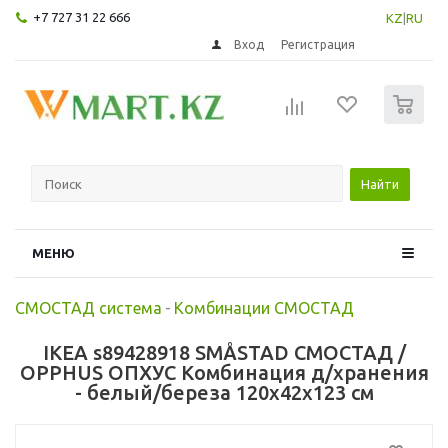
+7 727 31 22 666
KZ
|
RU
Вход
Регистрация
0
Найти
МЕНЮ
СМОСТАД система
-
Комбинации СМОСТАД
IKEA s89428918 SMÅSTAD СМОСТАД /
OPPHUS ОПХУС Комбинация д/хранения
- белый/береза 120x42x123 см