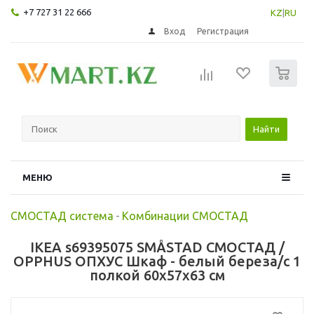
+7 727 31 22 666
KZ
|
RU
Вход
Регистрация
0
Найти
МЕНЮ
СМОСТАД система
-
Комбинации СМОСТАД
IKEA s69395075 SMÅSTAD СМОСТАД /
OPPHUS ОПХУС Шкаф - белый береза/с 1
полкой 60x57x63 см