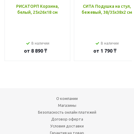
РИСАТОРП Корзина,
СИТА Подушка на стул,
белый, 25x26x18 см
бежевый, 38/35x38x2 см
В наличии
В наличии
от
8 890 ₸
от
1 790 ₸
О компании
Магазины
Безопасность онлайн платежей
Договор оферта
Условия доставки
Гарантия на товар