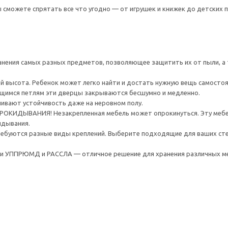
 сможете спрятать все что угодно — от игрушек и книжек до детских п
нения самых разных предметов, позволяющее защитить их от пыли, а 
й высота. Ребенок может легко найти и достать нужную вещь самосто
щимся петлям эти дверцы закрываются бесшумно и медленно.
ивают устойчивость даже на неровном полу.
ИДЫВАНИЯ! Незакрепленная мебель может опрокинуться. Эту мебель
идывания.
ребуются разные виды креплений. Выберите подходящие для ваших стен 
 УППРЮМД и РАССЛА — отличное решение для хранения различных ме