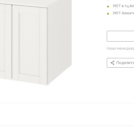
УЮТ в тц А
УЮТ Алмат
Наши менеджер
Поделит