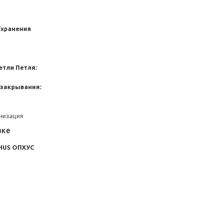
/хранения
етли
Петля:
 закрывания:
анизация
вке
HUS ОПХУС