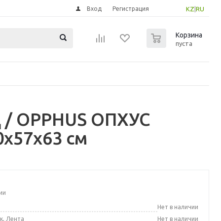
Вход
Регистрация
KZ
|
RU
0
Корзина
пуста
 / OPPHUS ОПХУС
0x57x63 см
ии
а
Нет в наличии
к, Лента
Нет в наличии