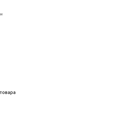
ли
товара