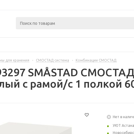
мы для хранения
-
СМОСТАД система
-
Комбинации СМОСТАД
393297 SMÅSTAD СМОСТАД
лый с рамой/с 1 полкой 6
Нет в налич
УЮТ Астан
Новосибирс