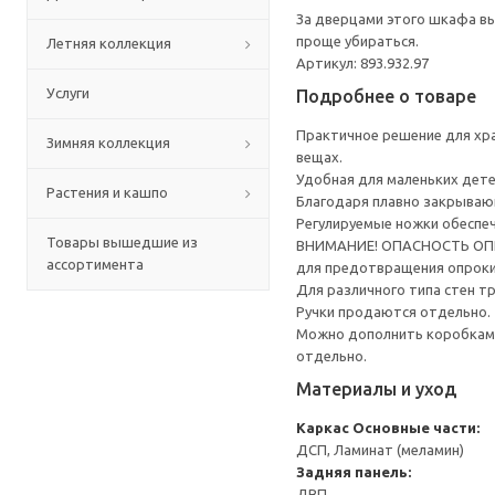
За дверцами этого шкафа вы
проще убираться.
Летняя коллекция
Артикул: 893.932.97
Услуги
Подробнее о товаре
Практичное решение для хра
Зимняя коллекция
вещах.
Удобная для маленьких дете
Растения и кашпо
Благодаря плавно закрываю
Регулируемые ножки обеспеч
Товары вышедшие из
ВНИМАНИЕ! ОПАСНОСТЬ ОПРОК
ассортимента
для предотвращения опрок
Для различного типа стен т
Ручки продаются отдельно.
Можно дополнить коробками
отдельно.
Материалы и уход
Каркас
Основные части:
ДСП, Ламинат (меламин)
Задняя панель:
ДВП