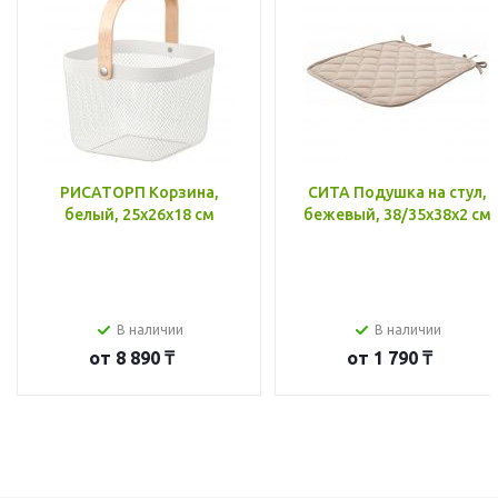
РИСАТОРП Корзина,
СИТА Подушка на стул,
белый, 25x26x18 см
бежевый, 38/35x38x2 см
В наличии
В наличии
от
8 890 ₸
от
1 790 ₸