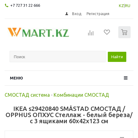
+7 727 31 22 666
KZ
|
RU
Вход
Регистрация
0
Найти
МЕНЮ
СМОСТАД система
-
Комбинации СМОСТАД
IKEA s29420840 SMÅSTAD СМОСТАД /
OPPHUS ОПХУС Стеллаж - белый береза/
с 3 ящиками 60x42x123 см