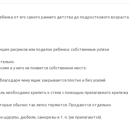
ебенка от его самого раннего детства до подросткового возраста.
чших рисунков или поделок ребенка: собственные успехи
ятельно.
лее и у него не появится собственное место.
агодаря чему ящик закрывается плотно и без усилий.
 необходимо крепить к стене с помощью прилагаемого крепежа
орые обычно так легко теряются. Продаются отдельно.
шурупы, дюбели, саморезы и т. п. (не прилагаются).