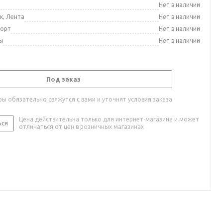
а
Нет в наличии
к, Лента
Нет в наличии
порт
Нет в наличии
ы
Нет в наличии
Под заказ
ы обязательно свяжутся с вами и уточнят условия заказа
Цена действительна только для интернет-магазина и может
ься
отличаться от цен в розничных магазинах