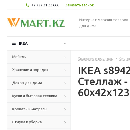
+7 727 31 22 666
Заказать звонок
Интернет магазин товаров
для дома
IKEA
Мебель
Хранение и порядок
-
Систе
IKEA s89
Хранение и порядок
Стеллаж 
Декор для дома
60x42x123
Кухни и бытовая техника
Кровати и матрасы
Стирка и уборка