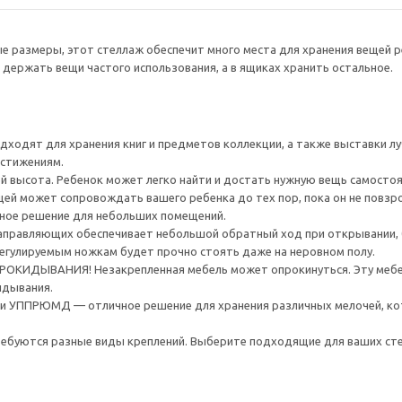
е размеры, этот стеллаж обеспечит много места для хранения вещей р
держать вещи частого использования, а в ящиках хранить остальное.
ходят для хранения книг и предметов коллекции, а также выставки лу
остижениям.
й высота. Ребенок может легко найти и достать нужную вещь самосто
ей может сопровождать вашего ребенка до тех пор, пока он не повзрос
ьное решение для небольших помещений.
правляющих обеспечивает небольшой обратный ход при открывании, бл
егулируемым ножкам будет прочно стоять даже на неровном полу.
ИДЫВАНИЯ! Незакрепленная мебель может опрокинуться. Эту мебель
идывания.
 УППРЮМД — отличное решение для хранения различных мелочей, кот
ребуются разные виды креплений. Выберите подходящие для ваших стен 