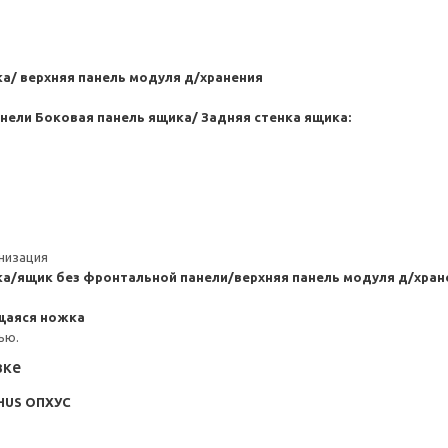
а/ верхняя панель модуля д/хранения
анели
Боковая панель ящика/ Задняя стенка ящика:
анизация
а/ящик без фронтальной панели/верхняя панель модуля д/хран
щаяся ножка
ью.
вке
HUS ОПХУС