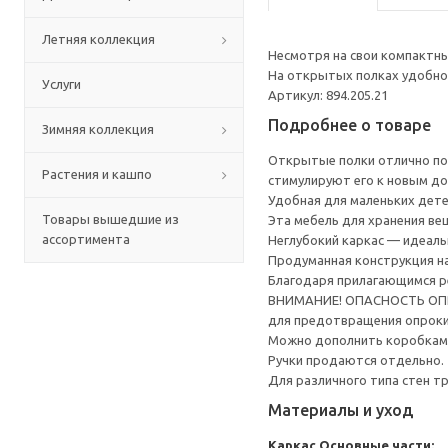
Летняя коллекция
Несмотря на свои компактны
На открытых полках удобно 
Услуги
Артикул: 894.205.21
Подробнее о товаре
Зимняя коллекция
Открытые полки отлично под
Растения и кашпо
стимулируют его к новым д
Удобная для маленьких дете
Товары вышедшие из
Эта мебель для хранения вещ
ассортимента
Неглубокий каркас — идеал
Продуманная конструкция на
Благодаря прилагающимся р
ВНИМАНИЕ! ОПАСНОСТЬ ОПРОК
для предотвращения опрок
Можно дополнить коробками
Ручки продаются отдельно.
Для различного типа стен т
Материалы и уход
Каркас
Основные части: