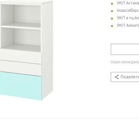
УЮТ Астан
Новосибирс
УЮТ в тц А
УЮТ Алмат
Наши менеджер
Поделит