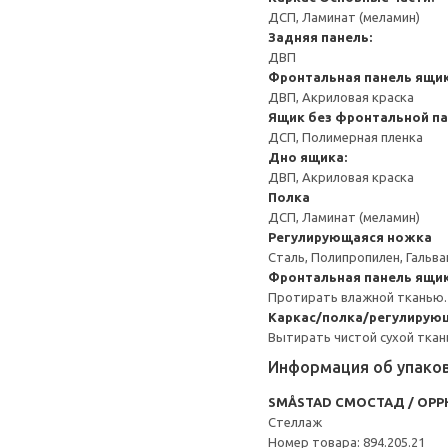
ДСП, Ламинат (меламин)
Задняя панель:
ДВП
Фронтальная панель ящик
ДВП, Акриловая краска
Ящик без фронтальной п
ДСП, Полимерная пленка
Дно ящика:
ДВП, Акриловая краска
Полка
ДСП, Ламинат (меламин)
Регулирующаяся ножка
Сталь, Полипропилен, Гальв
Фронтальная панель ящик
Протирать влажной тканью.
Каркас/полка/регулирую
Вытирать чистой сухой ткан
Информация об упако
SMÅSTAD СМОСТАД / OPP
Стеллаж
Номер товара: 894.205.21