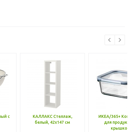
лый с
КАЛЛАКС Стеллаж,
ИКЕА/365+ Конт
белый, 42x147 см
для продукто
крышкой,