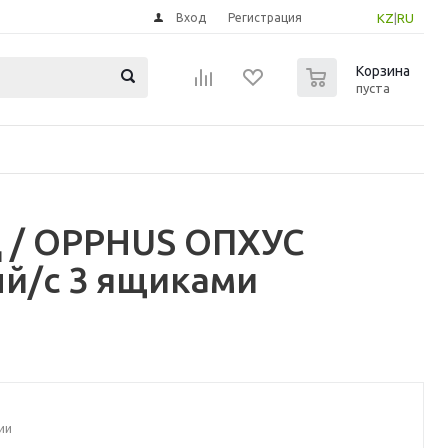
Вход
Регистрация
KZ
|
RU
0
Корзина
пуста
 / OPPHUS ОПХУС
й/с 3 ящиками
ии