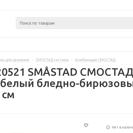
мы для хранения
-
СМОСТАД система
-
Комбинации СМОСТАД
420521 SMÅSTAD СМОСТАД
- белый бледно-бирюзовы
 см
Нет в налич