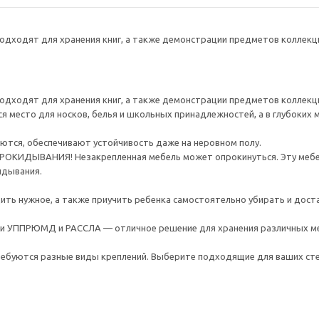
дходят для хранения книг, а также демонстрации предметов коллекци
дходят для хранения книг, а также демонстрации предметов коллекци
ся место для носков, белья и школьных принадлежностей, а в глубоких
ются, обеспечивают устойчивость даже на неровном полу.
ИДЫВАНИЯ! Незакрепленная мебель может опрокинуться. Эту мебель
идывания.
ить нужное, а также приучить ребенка самостоятельно убирать и дос
 УППРЮМД и РАССЛА — отличное решение для хранения различных ме
ребуются разные виды креплений. Выберите подходящие для ваших стен 