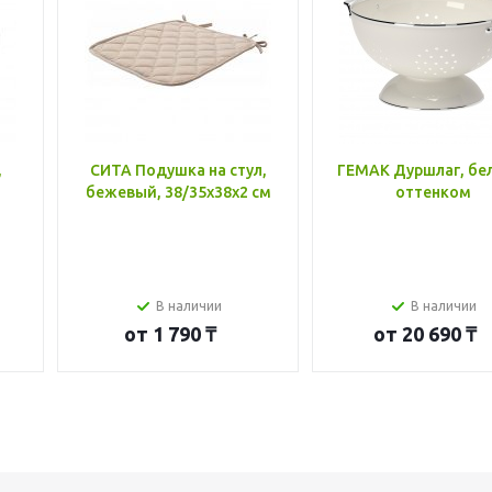
,
СИТА Подушка на стул,
ГЕМАК Дуршлаг, бе
бежевый, 38/35x38x2 см
оттенком
В наличии
В наличии
от
1 790 ₸
от
20 690 ₸