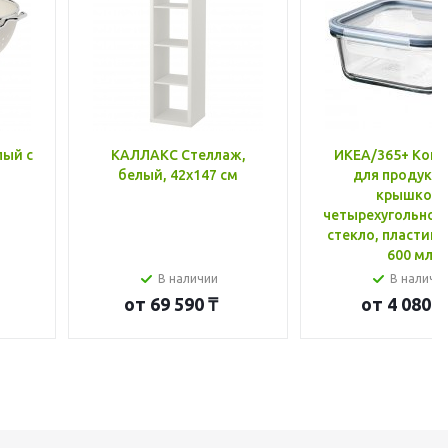
лый с
КАЛЛАКС Стеллаж,
ИКЕА/365+ Конт
белый, 42x147 см
для продукто
крышкой,
четырехугольной
стекло, пластик 
600 мл
В наличии
В наличи
от
69 590 ₸
от
4 080 ₸