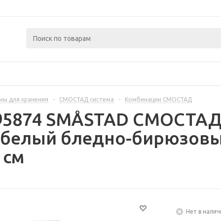
мы для хранения
-
СМОСТАД система
-
Комбинации СМОСТАД
395874 SMÅSTAD СМОСТАД
- белый бледно-бирюзовы
 см
Нет в налич