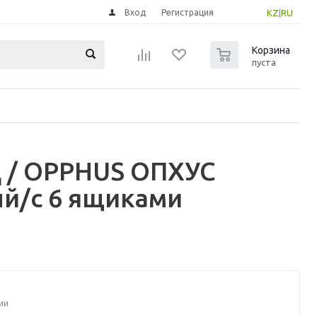
Вход
Регистрация
KZ
|
RU
0
Корзина
пуста
 / OPPHUS ОПХУС
й/с 6 ящиками
ии