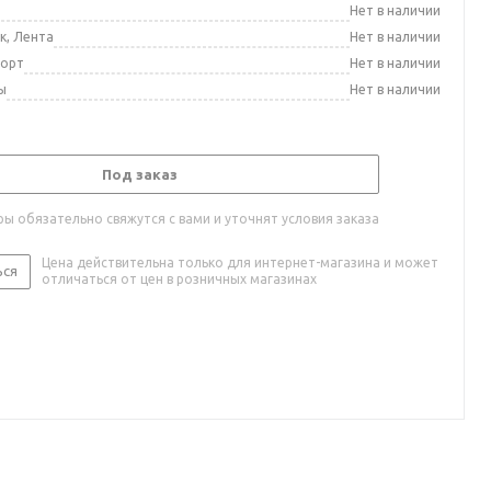
а
Нет в наличии
к, Лента
Нет в наличии
порт
Нет в наличии
ы
Нет в наличии
Под заказ
ы обязательно свяжутся с вами и уточнят условия заказа
Цена действительна только для интернет-магазина и может
ься
отличаться от цен в розничных магазинах