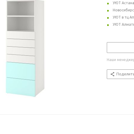
УЮТ Астан
Новосибирс
УЮТ в тц А
УЮТ Алмат
Наши менеджер
Поделит