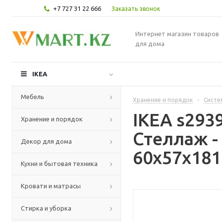
+7 727 31 22 666
Заказать звонок
Интернет магазин товаров
для дома
IKEA
Мебель
Хранение и порядок
-
Систе
IKEA s29
Хранение и порядок
Стеллаж 
Декор для дома
60x57x181
Кухни и бытовая техника
Кровати и матрасы
Стирка и уборка