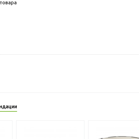
товара
ндации