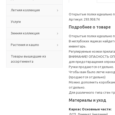
Летняя коллекция
Открытые полки идеально по
Артикул: 293.958.74
Услуги
Подробнее о товаре
Зимняя коллекция
Открытые полки идеально по
В неглубоких ящиках найдет
Растения и кашпо
инвентарь.
Регулируемые ножки прилага
Товары вышедшие из
ВНИМАНИЕ! ОПАСНОСТЬ ОПРОК
ассортимента
для предотвращения опрок
Ручки продаются отдельно.
Чтобы вам было легче наход
(продаются отдельно)
Можно дополнить коробками
отдельно.
Для различного типа стен т
Материалы и уход
Каркас
Основные части:
ДСП, Ламинат (меламин)