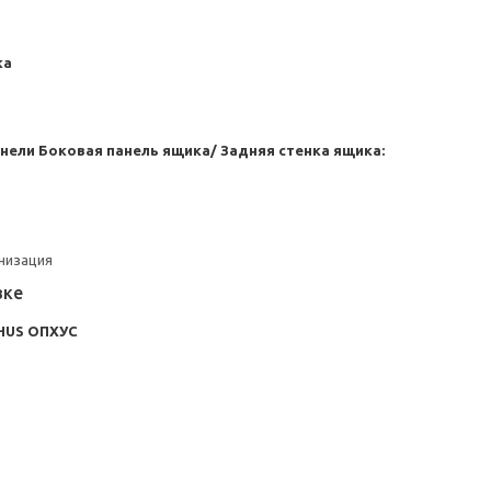
ка
анели
Боковая панель ящика/ Задняя стенка ящика:
анизация
вке
HUS ОПХУС