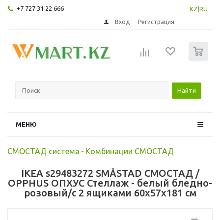
+7 727 31 22 666
KZ
|
RU
Вход
Регистрация
0
Найти
МЕНЮ
СМОСТАД система
-
Комбинации СМОСТАД
IKEA s29483272 SMÅSTAD СМОСТАД /
OPPHUS ОПХУС Стеллаж - белый бледно-
розовый/с 2 ящиками 60x57x181 см