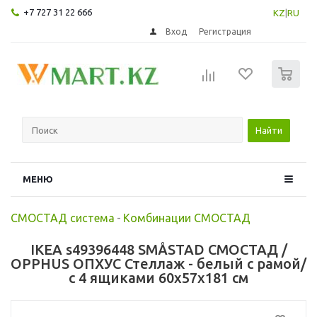
+7 727 31 22 666
KZ
|
RU
Вход
Регистрация
0
Найти
МЕНЮ
СМОСТАД система
-
Комбинации СМОСТАД
IKEA s49396448 SMÅSTAD СМОСТАД /
OPPHUS ОПХУС Стеллаж - белый с рамой/
с 4 ящиками 60x57x181 см