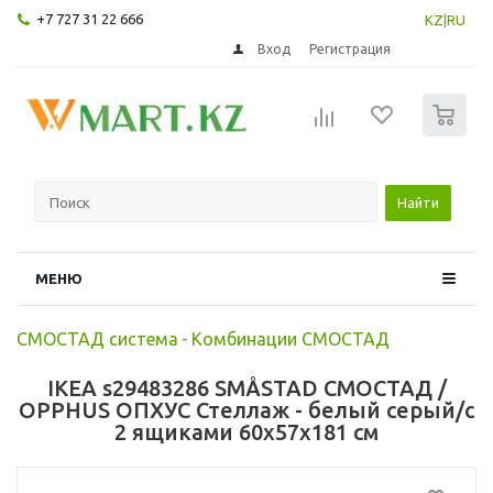
+7 727 31 22 666
KZ
|
RU
Вход
Регистрация
0
Найти
МЕНЮ
СМОСТАД система
-
Комбинации СМОСТАД
IKEA s29483286 SMÅSTAD СМОСТАД /
OPPHUS ОПХУС Стеллаж - белый серый/с
2 ящиками 60x57x181 см