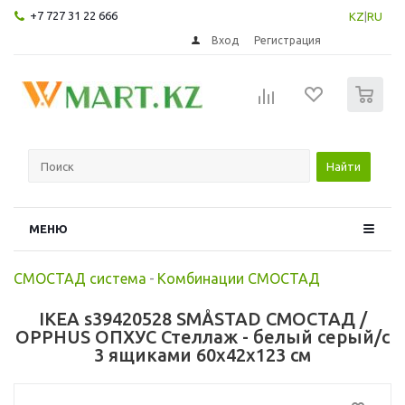
+7 727 31 22 666
KZ
|
RU
Вход
Регистрация
0
Найти
МЕНЮ
СМОСТАД система
-
Комбинации СМОСТАД
IKEA s39420528 SMÅSTAD СМОСТАД /
OPPHUS ОПХУС Стеллаж - белый серый/с
3 ящиками 60x42x123 см