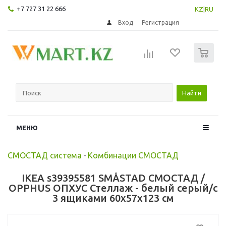
+7 727 31 22 666
KZ
|
RU
Вход
Регистрация
0
Найти
МЕНЮ
СМОСТАД система
-
Комбинации СМОСТАД
IKEA s39395581 SMÅSTAD СМОСТАД /
OPPHUS ОПХУС Стеллаж - белый серый/с
3 ящиками 60x57x123 см