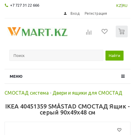
+7 727 31 22 666
KZ
|
RU
Вход
Регистрация
0
Найти
МЕНЮ
СМОСТАД система
-
Двери и ящики для СМОСТАД
IKEA 40451359 SMÅSTAD СМОСТАД Ящик -
серый 90x49x48 см