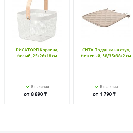
РИСАТОРП Корзина,
СИТА Подушка на стул,
белый, 25x26x18 см
бежевый, 38/35x38x2 см
В наличии
В наличии
от
8 890 ₸
от
1 790 ₸