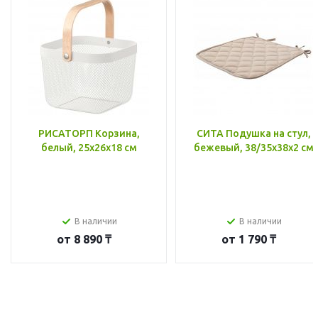
РИСАТОРП Корзина,
СИТА Подушка на стул,
белый, 25x26x18 см
бежевый, 38/35x38x2 см
В наличии
В наличии
от
8 890 ₸
от
1 790 ₸