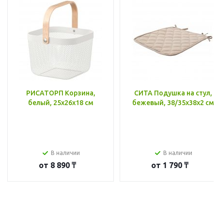
РИСАТОРП Корзина,
СИТА Подушка на стул,
белый, 25x26x18 см
бежевый, 38/35x38x2 см
В наличии
В наличии
от
8 890 ₸
от
1 790 ₸