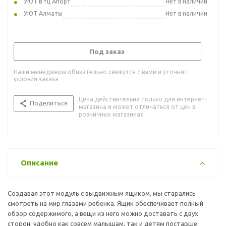
УЮТ в тц Апорт
Нет в наличии
УЮТ Алматы
Нет в наличии
Под заказ
Наши менеджеры обязательно свяжутся с вами и уточнят
условия заказа
Цена действительна только для интернет-
Поделиться
магазина и может отличаться от цен в
розничных магазинах
Описание
Создавая этот модуль с выдвижным ящиком, мы старались
смотреть на мир глазами ребенка. Ящик обеспечивает полный
обзор содержимого, а вещи из него можно доставать с двух
сторон: удобно как совсем малышам, так и детям постарше.