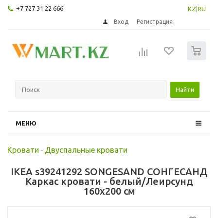
+7 727 31 22 666
KZ
|
RU
Вход
Регистрация
0
Найти
МЕНЮ
Кровати
-
Двуспальные кровати
IKEA s39241292 SONGESAND СОНГЕСАНД
Каркас кровати - белый/Леирсунд
160x200 см