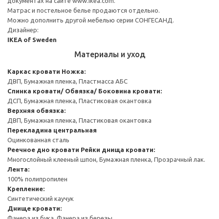
документах на сайте www.ikea.com.
Матрас и постельное белье продаются отдельно.
Можно дополнить другой мебелью серии СОНГЕСАНД.
Дизайнер:
IKEA of Sweden
Материалы и уход
Каркас кровати
Ножка:
ДВП, Бумажная пленка, Пластмасса АБС
Спинка кровати/ Обвязка/ Боковина кровати:
ДСП, Бумажная пленка, Пластиковая окантовка
Верхняя обвязка:
ДВП, Бумажная пленка, Пластиковая окантовка
Перекладина центральная
Оцинкованная сталь
Реечное дно кровати
Рейки днища кровати:
Многослойный клееный шпон, Бумажная пленка, Прозрачный лак.
Лента:
100% полипропилен
Крепление:
Синтетический каучук
Днище кровати:
Фанера из бука, Фанера из березы